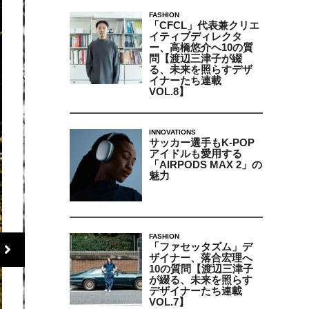
FASHION
「CFCL」代表兼クリエ
イティブディレクタ
ー、高橋悠介へ10の質
問【渡辺三津子が綴
る、未来を照らすデザ
イナーたち連載
VOL.8】
INNOVATIONS
サッカー選手もK-POP
アイドルも愛用する
「AIRPODS MAX 2」の
魅力
FASHION
「ファセッタズム」デ
ザイナー、落合宏理へ
10の質問【渡辺三津子
が綴る、未来を照らす
デザイナーたち連載
VOL.7】