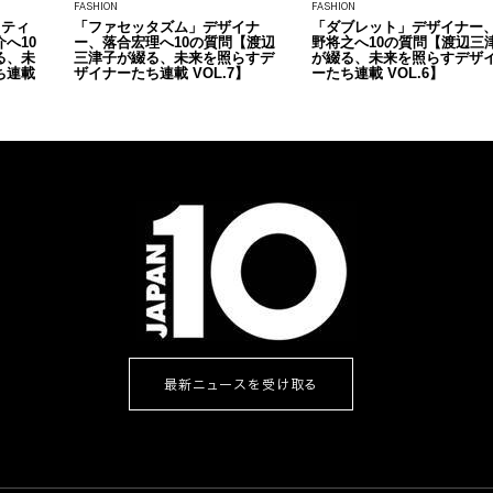
FASHION
FASHION
イティ
「ファセッタズム」デザイナ
「ダブレット」デザイナー
へ10
ー、落合宏理へ10の質問【渡辺
野将之へ10の質問【渡辺三
る、未
三津子が綴る、未来を照らすデ
が綴る、未来を照らすデザ
ち連載
ザイナーたち連載 VOL.7】
ーたち連載 VOL.6】
最新ニュースを受け取る