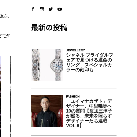
強さ、
最新の投稿
どモダ
JEWELLERY
シャネル ブライダルフ
ェアで見つける運命の
リング スペシャルカ
ラーの刻印も
FASHION
「ユイマナカザト」デ
ザイナー、中里唯馬へ
10の質問【渡辺三津子
が綴る、未来を照らす
デザイナーたち連載
VOL.9】