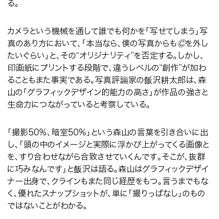
る。
カメラという機械を通して誰でも何かを「写せてしまう」写
真のあり方において、「本当なら、僕の写真からも
Ⓒ
を外し
たいぐらい」と、その
“
オリジナリティ
”
を否定する。しかし、
印画紙にプリントする段階で、違うレベルの
“
創作
”
が加わ
ることもまた事実である。写真評論家の飯沢耕太郎は、森
山の「グラフィックデザイン的能力の高さ」が作品の強さと
生命力につながっていると考察している。
「撮影
50
％、暗室
50
％」という森山の言葉を引き合いに出
し、「頭の中のイメージと実際に浮かび上がってくる画像と
を、すり合わせながら合致させていくんです。そこが、抜群
に巧みなんです」と飯沢は語る。森山はグラフィックデザイ
ナー出身で、クラインもまた同じ経歴をもつ。言うまでもな
く、優れたスナップショットが、単に「撮りっぱなし」のもの
ではないことがわかる。