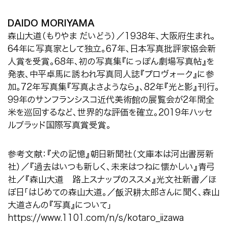
DAIDO MORIYAMA
森山大道（もりやま だいどう）／1938年、大阪府生まれ。
64年に写真家として独立。67年、日本写真批評家協会新
人賞を受賞。68年、初の写真集『にっぽん劇場写真帖』を
発表、中平卓馬に誘われ写真同人誌『プロヴォーク』に参
加。72年写真集『写真よさようなら』、82年『光と影』刊行。
99年のサンフランシスコ近代美術館の展覧会が2年間全
米を巡回するなど、世界的な評価を確立。2019年ハッセ
ルブラッド国際写真賞受賞。
参考文献：『犬の記憶』朝日新聞社（文庫本は河出書房新
社）／『過去はいつも新しく、未来はつねに懐かしい』青弓
社／『森山大道 路上スナップのススメ』光文社新書／ほ
ぼ日「はじめての森山大道。／飯沢耕太郎さんに聞く、森山
大道さんの『写真』について」
https://www.1101.com/n/s/kotaro_iizawa