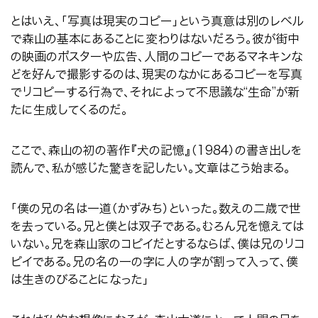
とはいえ、「写真は現実のコピー」という真意は別のレベル
で森山の基本にあることに変わりはないだろう。彼が街中
の映画のポスターや広告、人間のコピーであるマネキンな
どを好んで撮影するのは、現実のなかにあるコピーを写真
でリコピーする行為で、それによって不思議な
“
生命
”
が新
たに生成してくるのだ。
ここで、森山の初の著作『犬の記憶』（
1984
）の書き出しを
読んで、私が感じた驚きを記したい。文章はこう始まる。
「僕の兄の名は一道（かずみち）といった。数えの二歳で世
を去っている。兄と僕とは双子である。むろん兄を憶えては
いない。兄を森山家のコピイだとするならば、僕は兄のリコ
ピイである。兄の名の一の字に人の字が割って入って、僕
は生きのびることになった」