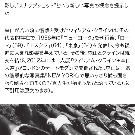
影し、
”
スナップショット
”
という新しい写真の概念を提示し
た。
森山が若い頃に衝撃を受けたウィリアム・クラインは、その
代表的存在で、
1956
年に『ニューヨーク』を刊行後、『ロー
マ』（
59
）、『モスクワ』（
64
）、『東京』（
64
）を発表し、今も後
進に大きな影響を与えている。その後、森山とクラインは親
交を結び、
2012
年には二人展『ウィリアム・クライン＋森山
大道』がロンドンのテートモダンで開催された。森山は、「あ
の衝撃的な写真集『
NEW YORK
』で思いっきり横っ面を
張り倒されてぼくの写真人生が始まった」と語っている（以
下引用は原文のまま）。