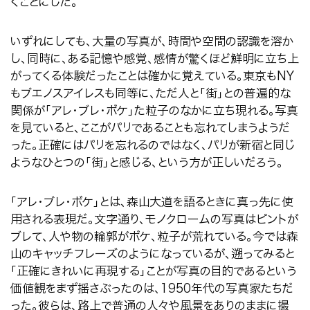
くことにした。
いずれにしても、大量の写真が、時間や空間の認識を溶か
し、同時に、ある記憶や感覚、感情が驚くほど鮮明に立ち上
がってくる体験だったことは確かに覚えている。東京も
NY
もブエノスアイレスも同等に、ただ人と「街」との普遍的な
関係が「アレ・ブレ・ボケ」た粒子のなかに立ち現れる。写真
を見ていると、ここがパリであることも忘れてしまうようだ
った。正確にはパリを忘れるのではなく、パリが新宿と同じ
ようなひとつの「街」と感じる、という方が正しいだろう。
「アレ・ブレ・ボケ」とは、森山大道を語るときに真っ先に使
用される表現だ。文字通り、モノクロームの写真はピントが
ブレて、人や物の輪郭がボケ、粒子が荒れている。今では森
山のキャッチフレーズのようになっているが、遡ってみると
「正確にきれいに再現する」ことが写真の目的であるという
価値観をまず揺さぶったのは、
1950
年代の写真家たちだ
った。彼らは、路上で普通の人々や風景をありのままに撮