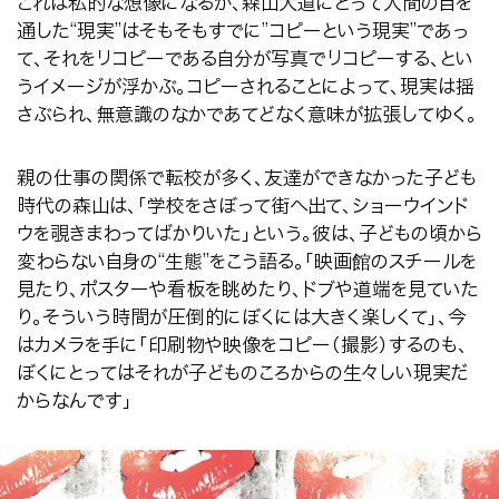
これは私的な想像になるが、森山大道にとって人間の目を
通した“現実”はそもそもすでに”コピーという現実”であっ
て、それをリコピーである自分が写真でリコピーする、とい
うイメージが浮かぶ。コピーされることによって、現実は揺
さぶられ、無意識のなかであてどなく意味が拡張してゆく。
親の仕事の関係で転校が多く、友達ができなかった子ども
時代の森山は、「学校をさぼって街へ出て、ショーウインド
ウを覗きまわってばかりいた」という。彼は、子どもの頃から
変わらない自身の
“
生態
”
をこう語る。「映画館のスチールを
見たり、ポスターや看板を眺めたり、ドブや道端を見ていた
り。そういう時間が圧倒的にぼくには大きく楽しくて」、今
はカメラを手に「印刷物や映像をコピー（撮影）するのも、
ぼくにとってはそれが子どものころからの生々しい現実だ
からなんです」