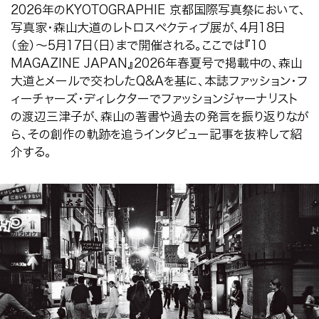
2026
年の
KYOTOGRAPHIE
京都国際写真祭において、
写真家・森山大道のレトロスペクティブ展が、
4
月
18
日
（金）～
5
月
17
日（日）まで開催される。ここでは『
10
MAGAZINE JAPAN
』
2026
年春夏号で掲載中の、森山
大道とメールで交わしたQ&Aを基に、本誌ファッション・フ
ィーチャーズ・ディレクターでファッションジャーナリスト
の渡辺三津子が、森山の著書や過去の発言を振り返りなが
ら、その創作の軌跡を追うインタビュー記事を抜粋して紹
介する。