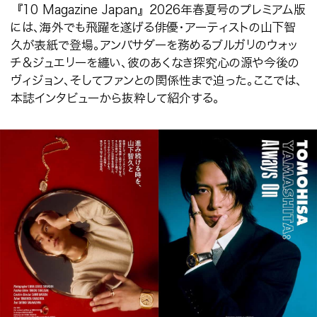
『10 Magazine Japan』2026年春夏号のプレミアム版
には、海外でも飛躍を遂げる俳優・アーティストの山下智
久が表紙で登場。アンバサダーを務めるブルガリのウォッ
チ＆ジュエリーを纏い、彼のあくなき探究心の源や今後の
ヴィジョン、そしてファンとの関係性まで迫った。ここでは、
本誌インタビューから抜粋して紹介する。