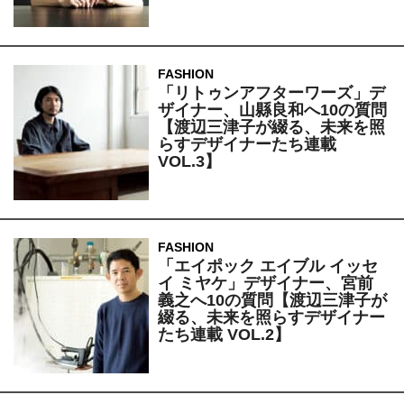
FASHION
「リトゥンアフターワーズ」デ
ザイナー、山縣良和へ10の質問
【渡辺三津子が綴る、未来を照
らすデザイナーたち連載
VOL.3】
FASHION
「エイポック エイブル イッセ
イ ミヤケ」デザイナー、宮前
義之へ10の質問【渡辺三津子が
綴る、未来を照らすデザイナー
たち連載 VOL.2】