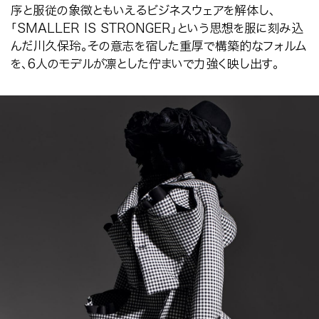
序と服従の象徴ともいえるビジネスウェアを解体し、
「SMALLER IS STRONGER」という思想を服に刻み込
んだ川久保玲。その意志を宿した重厚で構築的なフォルム
を、
6
人のモデルが凛とした佇まいで力強く映し出す。