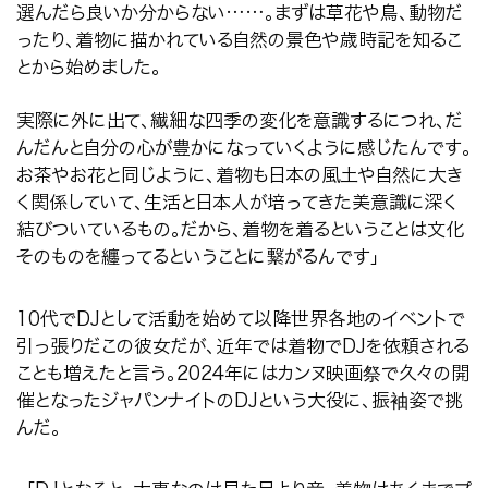
選んだら良いか分からない
……
。まずは草花や鳥、動物だ
ったり、着物に描かれている自然の景色や歳時記を知るこ
とから始めました。
実際に外に出て、繊細な四季の変化を意識するにつれ、だ
んだんと自分の心が豊かになっていくように感じたんです。
お茶やお花と同じように、着物も日本の風土や自然に大き
く関係していて、生活と日本人が培ってきた美意識に深く
結びついているもの。だから、着物を着るということは文化
そのものを纏ってるということに繋がるんです」
10
代で
DJ
として活動を始めて以降世界各地のイベントで
引っ張りだこの彼女だが、近年では着物で
DJ
を依頼される
ことも増えたと言う。
2024
年にはカンヌ映画祭で久々の開
催となったジャパンナイトの
DJ
という大役に、振袖姿で挑
んだ。