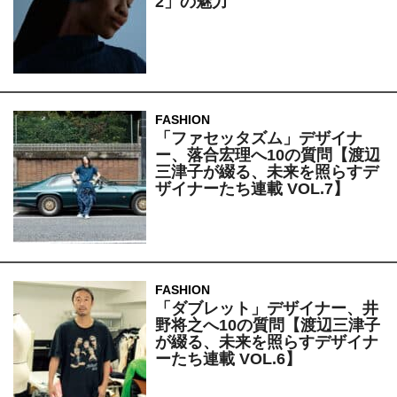
2」の魅力
FASHION
「ファセッタズム」デザイナ
ー、落合宏理へ10の質問【渡辺
三津子が綴る、未来を照らすデ
ザイナーたち連載 VOL.7】
FASHION
「ダブレット」デザイナー、井
野将之へ10の質問【渡辺三津子
が綴る、未来を照らすデザイナ
ーたち連載 VOL.6】