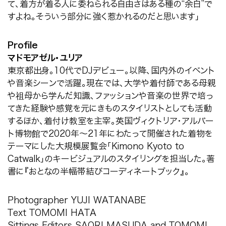
て、着方が着る人に委ねられる自由さはある種の
“
余白
”
で
すよね。そういう部分に強く惹かれるのだと思います」
Profile
マドモアゼル・ユリア
東京都出身。
10
代で
DJ
デビュー。以降、国内外のイベント
や音楽シーンで活躍。現在では、大学や着付師である母親
や祖母から学んだ知識、ファッションや音楽の世界で培っ
てきた経験や感覚を元にきものスタイリストとしても活動
するほか、着付け教室を主宰。英国ヴィクトリア・アルバー
ト博物館で
2020
年～
21
年にわたって開催された着物を
テーマにした大規模展覧会「
Kimono Kyoto to
Catwalk
」のキービジュアルのスタイリングを担当した。著
書に『おとなの半幅帯結びコーディネートブック』。
Photographer YUJI WATANABE
Text TOMOMI HATA
Sittings Editors SAORI MASUDA and TOMOMI