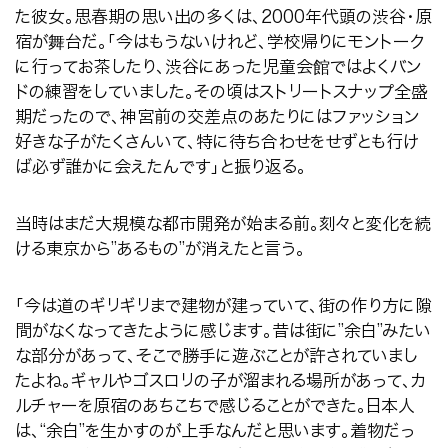
た彼女。思春期の思い出の多くは、
2000
年代頭の渋谷・原
宿が舞台だ。「今はもうないけれど、学校帰りにモントーク
に行ってお茶したり、渋谷にあった児童会館ではよくバン
ドの練習をしていました。その頃はストリートスナップ全盛
期だったので、神宮前の交差点のあたりにはファッション
好きな子がたくさんいて、特に待ち合わせをせずとも行け
ば必ず誰かに会えたんです」と振り返る。
当時はまだ大規模な都市開発が始まる前。刻々と変化を続
ける東京から
”
あるもの
”
が消えたと言う。
「今は道のギリギリまで建物が建っていて、街の作り方に隙
間がなくなってきたように感じます。昔は街に”余白”みたい
な部分があって、そこで勝手に遊ぶことが許されていまし
たよね。ギャルやゴスロリの子が溜まれる場所があって、カ
ルチャーを原宿のあちこちで感じることができた。日本人
は、
“
余白
”
を生かすのが上手なんだと思います。着物だっ