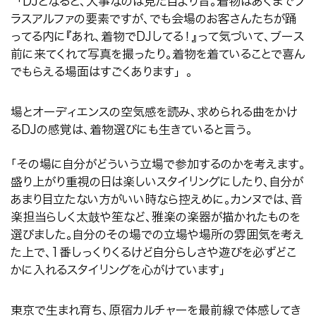
「
DJ
となると、大事なのは見た目より音。着物はあくまでプ
ラスアルファの要素ですが、でも会場のお客さんたちが踊
ってる内に『あれ、着物で
DJ
してる！』って気づいて、ブース
前に来てくれて写真を撮ったり。着物を着ていることで喜ん
でもらえる場面はすごくあります」。
場とオーディエンスの空気感を読み、求められる曲をかけ
る
DJ
の感覚は、着物選びにも生きていると言う。
「その場に自分がどういう立場で参加するのかを考えます。
盛り上がり重視の日は楽しいスタイリングにしたり、自分が
あまり目立たない方がいい時なら控えめに。カンヌでは、音
楽担当らしく太鼓や笙など、雅楽の楽器が描かれたものを
選びました。自分のその場での立場や場所の雰囲気を考え
た上で、
1
番しっくりくるけど自分らしさや遊びを必ずどこ
かに入れるスタイリングを心がけています」
東京で生まれ育ち、原宿カルチャーを最前線で体感してき