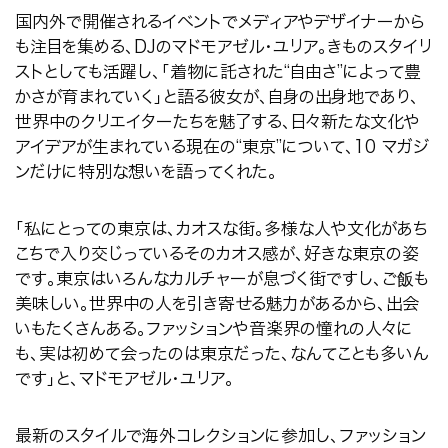
国内外で開催されるイベントでメディアやデザイナーから
も注目を集める、
DJのマドモアゼル・ユリア。きものスタイリ
ストとしても活躍し、「着物に託された
“
自由さ
”
によって豊
かさが育まれていく」と語る彼女が、自身の出身地であり、
世界中のクリエイターたちを魅了する、日々
新たな文化や
アイデアが生まれている現在の“東京”について、
10 マガジ
ンだけに特別な想いを語ってくれた。
「私にとっての東京は、カオスな街。多様な人や文化があち
こちで入り交じっているそのカオス感が、好きな東京の姿
です。東京はいろんなカルチャーが息づく街ですし、ご飯も
美味しい。世界中の人を引き寄せる魅力があるから、出会
いもたくさんある。ファッションや音楽界の憧れの人々に
も、実は初めて会ったのは東京だった、なんてことも多いん
です」と、マドモアゼル・ユリア。
最新のスタイルで海外コレクションに参加し、ファッション