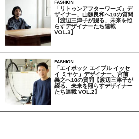
FASHION
「リトゥンアフターワーズ」デ
ザイナー、山縣良和へ10の質問
【渡辺三津子が綴る、未来を照
らすデザイナーたち連載
VOL.3】
FASHION
「エイポック エイブル イッセ
イ ミヤケ」デザイナー、宮前
義之へ10の質問【渡辺三津子が
綴る、未来を照らすデザイナー
たち連載 VOL.2】