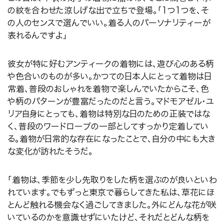
の紋を合わせた涼しげな出で立ちで登場。「
1
つ
1
つを、そ
の人のセンスで選んでいい。着る人のパーソナリティーが
表れるんですよ」
彼女が特に好むアンティークの着物には、遊び心のある柄
や色合いのものが多い。かつての日本人にとって着物は日
常着、普段のおしゃれを着物で楽しんでいたからこそ、色
や柄のパターンが豊富だったのだと言う。マドモアゼル・ユ
リア自身にとっても、着物は特別な日のための正装ではな
く、普段のワードローブの一部としてすっかり定着してい
る。着物が日常的な存在になったことで、自分の中にも大き
な変化が訪れたそうだ。
「着物は、季節を少し先取りをした柄を選ぶのが良いといわ
れています。でもずっと東京で暮らしてきた私は、草花にほ
とんど触れる機会なく過ごしてきました。外にどんな花が咲
いているのかを意識せずにいたけど、それだとどんな柄を