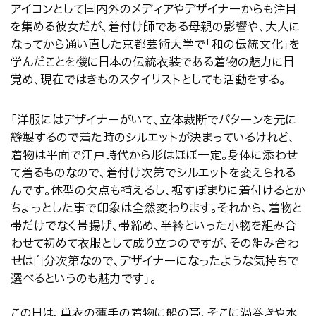
アイコンとして国内外のメディアやデザイナーからも注目
を集める彼女だが、着付け師である母親の影響や、大人に
なってから通い直した京都芸術大学で「和の伝統文化」を
学んだことを機に日本の伝統衣装である着物の魅力に目
覚め、現在ではきものスタイリストとしても活動をする。
「洋服にはデザイナーがいて、立体裁断でパターンを元に
縫製するので着た時のシルエットが決まっているけれど、
着物は平面で江戸時代から形はほぼ一定。身体に添わせ
て着るものなので、着付け次第でシルエットを変えられる
んです。体型の欠点も補えるし、裾すぼまりに着付けるとか
ちょっとした事で印象は全然変わります。それから、着物と
帯だけでなく帯揚げ、帯締め、半衿といった小物を組み合
わせて初めて衣服として成り立つのですが、その組み合わ
せは自分次第なので、デザイナーになったような気持ちで
選べるというのも魅力です」。
この日は、単衣の薄手の着物に船の帯、そこに渦巻きや水