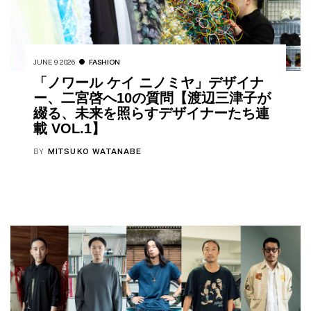
JUNE 9 2026
FASHION
「ノワール ケイ ニノミヤ」デザイナ
ー、二宮啓へ10の質問【渡辺三津子が
綴る、未来を照らすデザイナーたち連
載 VOL.1】
BY
MITSUKO WATANABE