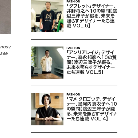
FASHION
「ダブレット」デザイナー、
井野将之へ10の質問【渡
辺三津子が綴る、未来を
照らすデザイナーたち連
載 VOL.6】
 nosy
FASHION
「アンリアレイジ」デザイ
 see
ナー、森永邦彦へ10の質
問【渡辺三津子が綴る、
未来を照らすデザイナー
たち連載 VOL.5】
FASHION
「マメ クロゴウチ」デザイ
ナー、黒河内真衣子へ10
の質問【渡辺三津子が綴
る、未来を照らすデザイナ
ーたち連載 VOL.4】