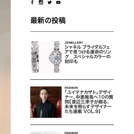
最新の投稿
JEWELLERY
シャネル ブライダルフェ
アで見つける運命のリン
グ スペシャルカラーの
刻印も
FASHION
「ユイマナカザト」デザイ
ナー、中里唯馬へ10の質
問【渡辺三津子が綴る、
未来を照らすデザイナー
たち連載 VOL.9】
FASHION