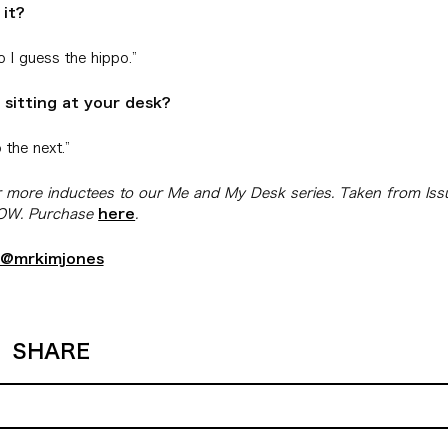
 it?
o I guess the hippo.”
 sitting at your desk?
o the next.”
 more inductees to our Me and My Desk series. Taken from Iss
OW. Purchase
here
.
@mrkimjones
SHARE