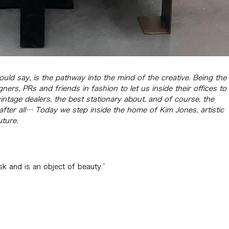
ould say, is the pathway into the mind of the creative. Being the
ers, PRs and friends in fashion to let us inside their offices to
intage dealers, the best stationary about, and of course, the
 after all… Today we step inside the home of Kim Jones, artistic
uture.
esk and is an object of beauty.”