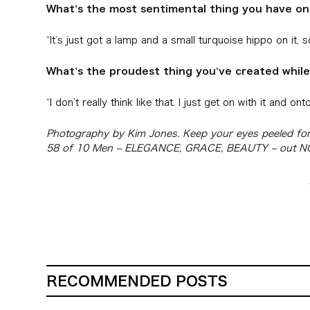
What’s the most sentimental thing you have on
“It’s just got a lamp and a small turquoise hippo on it, s
What’s the proudest thing you’ve created while
“I don’t really think like that. I just get on with it and ont
Photography by Kim Jones. Keep your eyes peeled for
58 of 10 Men – ELEGANCE, GRACE, BEAUTY – out N
RECOMMENDED POSTS