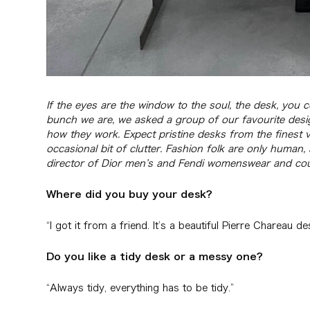
If the eyes are the window to the soul, the desk, you c
bunch we are, we asked a group of our favourite design
how they work. Expect pristine desks from the finest v
occasional bit of clutter. Fashion folk are only human,
director of Dior men’s and Fendi womenswear and co
Where did you buy your desk?
“I got it from a friend. It’s a beautiful Pierre Chareau d
Do you like a tidy desk or a messy one?
“Always tidy, everything has to be tidy.”