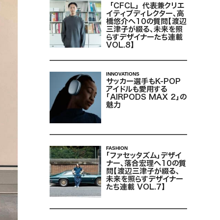
「CFCL」代表兼クリエ
イティブディレクター、高
橋悠介へ10の質問【渡辺
三津子が綴る、未来を照
らすデザイナーたち連載
VOL.8】
INNOVATIONS
サッカー選手もK-POP
アイドルも愛用する
「AIRPODS MAX 2」の
魅力
FASHION
「ファセッタズム」デザイ
ナー、落合宏理へ10の質
問【渡辺三津子が綴る、
未来を照らすデザイナー
たち連載 VOL.7】